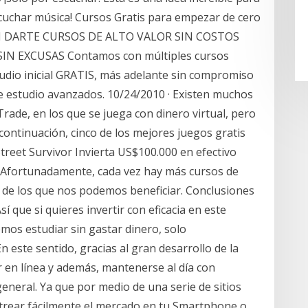
escuchar música! Cursos Gratis para empezar de cero
 EN DARTE CURSOS DE ALTO VALOR SIN COSTOS
N EXCUSAS Contamos con múltiples cursos
udio inicial GRATIS, más adelante sin compromiso
 estudio avanzados. 10/24/2010 · Existen muchos
rade, en los que se juega con dinero virtual, pero
A continuación, cinco de los mejores juegos gratis
 Street Survivor Invierta US$100.000 en efectivo
. Afortunadamente, cada vez hay más cursos de
 de los que nos podemos beneficiar. Conclusiones
sí que si quieres invertir con eficacia en este
os estudiar sin gastar dinero, solo
 este sentido, gracias al gran desarrollo de la
ir en línea y además, mantenerse al día con
general. Ya que por medio de una serie de sitios
astrear fácilmente el mercado en tu Smartphone o