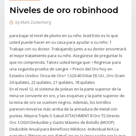
Niveles de oro robinhood
by
Mark Zuckerberg
para bajar el nivel de plomo en su niño. lead Esto es lo que
usted puede hacer en su casa para ayudar a su niño: 1
Trabaje con su doctor. Trabajando junto a su doctor encontrará
el mejor tratamiento para su niño. Asegúrese de preguntar lo
que no comprenda. Talvez usted tenga que: • Regresar para
una segunda prueba de sangre. • Precio del Oro hoy en
Estados Unidos: Onza de Oro= 1,520.40 Dólar EE.UU., Oro Gram
24 quilates, 22 quilates, 21 quilates, 18 quilates
En el nivel 12, el sistema de poleas en la parte superior de la
mina se convierte en oro, y las esquinas y la parte superior de
la mina de oro se vuelven negros. Además, los tornillos
parecen moverse más arriba de la armadura de metal con
puntas. Mejora Triple-S Salud ATTACHMENT 8 Oro TS Directo
Oro 1/2020 Deducible y Gasto Máximo de Bolsillo (MOOP)
Deducible Anual para Beneficios Médicos -Individual N/A La
narrativa "Bitcoin es oro digital" no es la única razón por la que