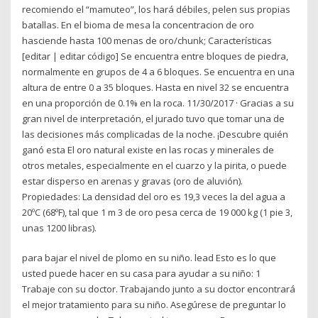
recomiendo el “mamuteo”, los hará débiles, pelen sus propias
batallas. En el bioma de mesa la concentracion de oro
hasciende hasta 100 menas de oro/chunk; Características
[editar | editar código] Se encuentra entre bloques de piedra,
normalmente en grupos de 4 a 6 bloques. Se encuentra en una
altura de entre 0 a 35 bloques. Hasta en nivel 32 se encuentra
en una proporción de 0.1% en la roca. 11/30/2017 · Gracias a su
gran nivel de interpretación, el jurado tuvo que tomar una de
las decisiones más complicadas de la noche. ¡Descubre quién
ganó esta El oro natural existe en las rocas y minerales de
otros metales, especialmente en el cuarzo y la pirita, o puede
estar disperso en arenas y gravas (oro de aluvión).
Propiedades: La densidad del oro es 19,3 veces la del agua a
20ºC (68ºF), tal que 1 m 3 de oro pesa cerca de 19 000 kg (1 pie 3,
unas 1200 libras).
para bajar el nivel de plomo en su niño. lead Esto es lo que
usted puede hacer en su casa para ayudar a su niño: 1
Trabaje con su doctor. Trabajando junto a su doctor encontrará
el mejor tratamiento para su niño. Asegúrese de preguntar lo