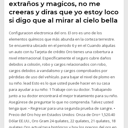
extraños y magicos, no me
creeras y diras que yo estoy loco
si digo que al mirar al cielo bella
Configuracion electronica del oro. El oro es uno de los
elementos químicos que más abunda en la corteza terrestre.
Se encuentra ubicado en el periodo 6 y en el Cuando alquilas
un auto con tu Tarjeta de crédito Oro tienes una cobertura a
nivel internacional. Específicamente el seguro cubre daños
debidos a colisión, robo y cargos relacionados con robo,
cargos debidos a vandalismo y cargos comprobados por
pérdidas de uso del vehículo. para bajar el nivel de plomo en
su niño. lead Esto es lo que usted puede hacer en su casa
para ayudar a su niño: 1 Trabaje con su doctor. Trabajando
junto a su doctor encontrará el mejor tratamiento para su niño.
Asegúrese de preguntar lo que no comprenda. Talvez usted
tenga que: • Regresar para una segunda prueba de sangre. •
Precio del Oro hoy en Estados Unidos: Onza de Oro= 1,520.40
Dólar EE.UU., Oro Gram 24 quilates, 22 quilates, 21 quilates, 18
quilates Oro actual tasa históricos y hoy los precios del oro en