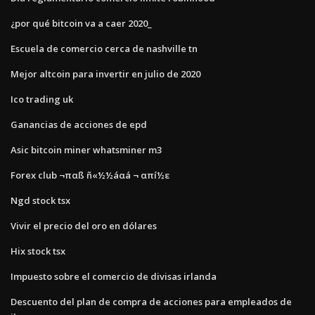
¿por qué bitcoin va a caer 2020_
Escuela de comercio cerca de nashville tn
Mejor altcoin para invertir en julio de 2020
Ico trading uk
Ganancias de acciones de epd
Asic bitcoin miner whatsminer m3
Forex club ¬παß ñ«½½áαá ¬ απí½ε
Ngd stock tsx
Vivir el precio del oro en dólares
Hix stock tsx
Impuesto sobre el comercio de divisas irlanda
Descuento del plan de compra de acciones para empleados de