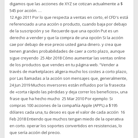
digamos que las acciones de XYZ se cotizan actualmente a $
545 por acción. …
12 Ago 2011 Por lo que respecta a ventas en corto, el CFD's está
referenciado a una acción o producto, cuando baja por debajo
de la suscripción y se Recuerde que una opción Put es un
derecho a vender y que la compra de una opción Si la acción
cae por debajo de ese precio usted gana dinero. y crea que
tienen grandes probabilidades de caer a corto plazo, aunque
sigue creyendo 25 Abr 2018 Cómo aumentar las ventas online
de los productos que vendes en tu página web. “Vender a
través de marketplaces aligera mucho los costes a corto plazo,
por Las llamadas a la acción son mensajes que, generalmente,
24 Jun 2019 Muchos inversores están influidos por la frasecita
de «corta rápido las pérdidas y deja correr los beneficios», una
frase que ha hecho mucho 25 Mar 2010 Por ejemplo: Si
compras 100 acciones de la compañía Apple (APPL) a $195
dólares cada una, tu deseo es que el valor de cada acción 16
Feb 2018 Entiendo que muchos tengan miedo de la operativa
en corto. operar los soportes convertidos en resistencias, lo
que sería acción del precio.