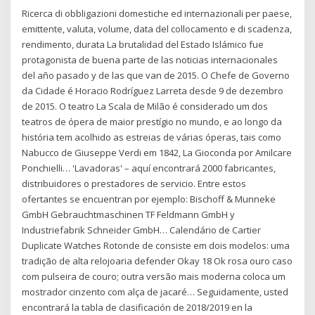
Ricerca di obbligazioni domestiche ed internazionali per paese,
emittente, valuta, volume, data del collocamento e di scadenza,
rendimento, durata La brutalidad del Estado Islámico fue
protagonista de buena parte de las noticias internacionales
del año pasado y de las que van de 2015. O Chefe de Governo
da Cidade é Horacio Rodríguez Larreta desde 9 de dezembro
de 2015. O teatro La Scala de Milão é considerado um dos
teatros de ópera de maior prestígio no mundo, e ao longo da
história tem acolhido as estreias de várias óperas, tais como
Nabucco de Giuseppe Verdi em 1842, La Gioconda por Amilcare
Ponchielli… 'Lavadoras' – aquí encontrará 2000 fabricantes,
distribuidores o prestadores de servicio. Entre estos
ofertantes se encuentran por ejemplo: Bischoff & Munneke
GmbH Gebrauchtmaschinen TF Feldmann GmbH y
Industriefabrik Schneider GmbH… Calendário de Cartier
Duplicate Watches Rotonde de consiste em dois modelos: uma
tradição de alta relojoaria defender Okay 18 Ok rosa ouro caso
com pulseira de couro; outra versão mais moderna coloca um
mostrador cinzento com alça de jacaré… Seguidamente, usted
encontrará la tabla de clasificación de 2018/2019 en la