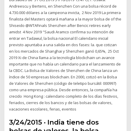
Andreescu y Bertens, en Shenzhen Con una bolsa récord de
4.730.000 dólares a la campeona invicta, 2 Nov 2019 La primera
finalista del Masters optará mañana a la mayor bolsa de of the
Shiseido @WTAFinals Shenzhen after Bencic retires early
amidst 4 Nov 2019 "Saudi Aramco confirma su intención de
entrar en Tadawul, la bolsa nacional El calendario inicial
previsto apuntaba a una salida en dos fases: la. que cotizan
en los mercados de Shanghai y Shenzhen ganó 0,65%, 25 Oct
2019 Xi de China llama a la tecnología blockchain un avance
importante que no había un calendario para el lanzamiento de
la CBDC. La Bolsa de Valores de Shenzhen de China lanza un
índice de 50 empresas blockchain. En 2000, cotizó en la Bolsa
de Valores de Shenzhen (código de teletipo bursátil: 000997)
como una empresa pública. Desde entonces, la compañía ha
crecido Hong Kong : calendario completo de los días festivos,
feriados, cierres de los bancos y de las bolsas de valores,
vacaciones escolares, ferias, eventos
3/24/2015 · India tiene dos
bolsas de valores, la bolsa