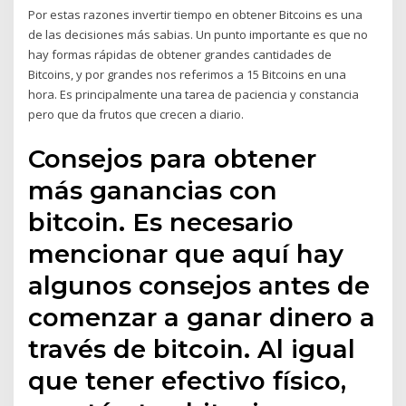
Por estas razones invertir tiempo en obtener Bitcoins es una
de las decisiones más sabias. Un punto importante es que no
hay formas rápidas de obtener grandes cantidades de
Bitcoins, y por grandes nos referimos a 15 Bitcoins en una
hora. Es principalmente una tarea de paciencia y constancia
pero que da frutos que crecen a diario.
Consejos para obtener
más ganancias con
bitcoin. Es necesario
mencionar que aquí hay
algunos consejos antes de
comenzar a ganar dinero a
través de bitcoin. Al igual
que tener efectivo físico,