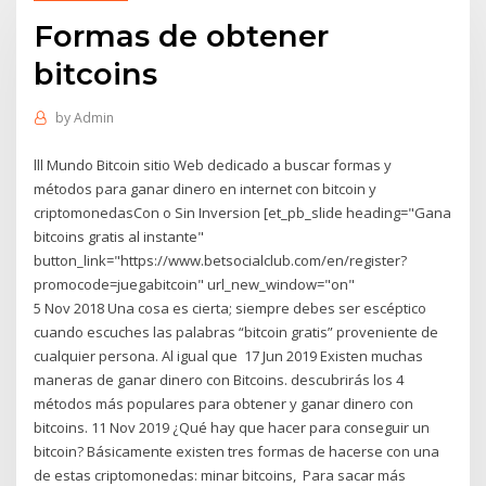
Formas de obtener
bitcoins
by
Admin
lll Mundo Bitcoin sitio Web dedicado a buscar formas y
métodos para ganar dinero en internet con bitcoin y
criptomonedasCon o Sin Inversion [et_pb_slide heading="Gana
bitcoins gratis al instante"
button_link="https://www.betsocialclub.com/en/register?
promocode=juegabitcoin" url_new_window="on"
5 Nov 2018 Una cosa es cierta; siempre debes ser escéptico
cuando escuches las palabras “bitcoin gratis” proveniente de
cualquier persona. Al igual que 17 Jun 2019 Existen muchas
maneras de ganar dinero con Bitcoins. descubrirás los 4
métodos más populares para obtener y ganar dinero con
bitcoins. 11 Nov 2019 ¿Qué hay que hacer para conseguir un
bitcoin? Básicamente existen tres formas de hacerse con una
de estas criptomonedas: minar bitcoins, Para sacar más