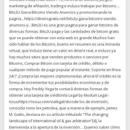
marketing de afiliación, trading e incluso trabajar por Bitcoins…
Bits2U Gana Bitcoins Viendo Anuncios y promocionando la
pagina…https://dinerogratis.net/bits2u-gana-bitcoins-viendo-
anuncios-y…Bits2U es una gran pagina para ganar bitcoins de
diversas formas. Bits2U paga y las cantidades de bitcoin gratis
que se puede obtener con esta web es grande Muchos han
oído hablar de los Bitcoins, bueno en resumen es una moneda
virtual, que incluso tiene un valor en dinero real, e incluso ya
hay muchos sitios que venden productos o servicios por
Bitcoins, Comprar Bitcoin con tarjeta de crédito, débito o
cualquier método de pago popular al instante. Soporte en línea
24/7. ¡Compra las mejores criptomonedas ahora! El crédito es la
forma de incrementar tus posibilidades económicas y de
compra. Hoy Freddy Vega te contará distintas formas de
obtener una tarjeta de créditoVía Legal by Modum Legal -
Issuuhttps://issuu.com/vialegal/docsde los de inversión,
conocida como lex petrolea, que a manera de ejemplo, James
M. Gaitis, destaca en su artículo intitulado “The changing
landscape of international oil & gas arbitration”[4], la
bienvenida a la apertura de la inversión… Quieres saber cómo