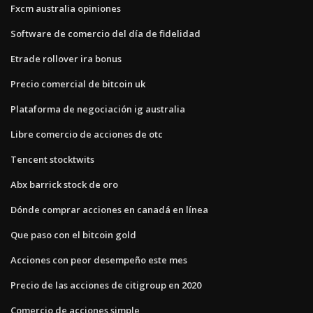
Fxcm australia opiniones
Software de comercio del día de fidelidad
Etrade rollover ira bonus
Precio comercial de bitcoin uk
Plataforma de negociación ig australia
Libre comercio de acciones de otc
Tencent stocktwits
Abx barrick stock de oro
Dónde comprar acciones en canadá en línea
Que paso con el bitcoin gold
Acciones con peor desempeño este mes
Precio de las acciones de citigroup en 2020
Comercio de acciones simple