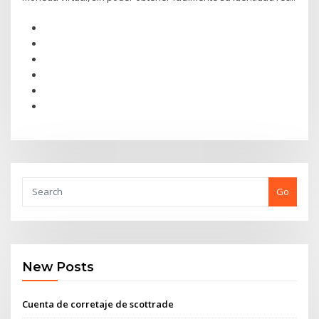
Go
New Posts
Cuenta de corretaje de scottrade