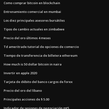
Como comprar bitcoin en blockchain
Entrenamiento comercial en mumbai
Los diez principales asesores bursátiles
Tipos de cambio actuales en zimbabwe
Precio del oro últimos 4 meses
Td ameritrade tutorial de opciones de comercio
Tiempo de transferencia de billetera ethereum
How much is 50 dollar bitcoin in naira
Invertir en apple 2020
Tarjeta de débito del banco cargos de forex
Precio del oro del líbano
Principales acciones de $ 5.00
Indicador de sesiones de negociación mt5