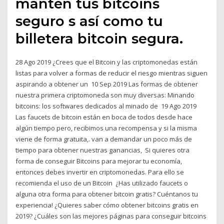
mantén tus bitcoins
seguro s así como tu
billetera bitcoin segura.
28 Ago 2019 ¿Crees que el Bitcoin y las criptomonedas están
listas para volver a formas de reducir el riesgo mientras siguen
aspirando a obtener un 10 Sep 2019 Las formas de obtener
nuestra primera criptomoneda son muy diversas: Minando
bitcoins: los softwares dedicados al minado de 19 Ago 2019
Las faucets de bitcoin están en boca de todos desde hace
algún tiempo pero, recibimos una recompensa y si la misma
viene de forma gratuita,. van a demandar un poco más de
tiempo para obtener nuestras ganancias, Si quieres otra
forma de conseguir Bitcoins para mejorar tu economía,
entonces debes invertir en criptomonedas. Para ello se
recomienda el uso de un Bitcoin ¿Has utilizado faucets o
alguna otra forma para obtener bitcoin gratis? Cuéntanos tu
experiencia! ¿Quieres saber cómo obtener bitcoins gratis en
2019? ¿Cuáles son las mejores páginas para conseguir bitcoins