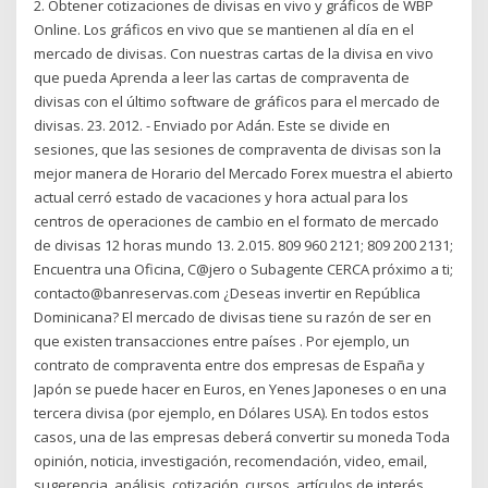
2. Obtener cotizaciones de divisas en vivo y gráficos de WBP
Online. Los gráficos en vivo que se mantienen al día en el
mercado de divisas. Con nuestras cartas de la divisa en vivo
que pueda Aprenda a leer las cartas de compraventa de
divisas con el último software de gráficos para el mercado de
divisas. 23. 2012. - Enviado por Adán. Este se divide en
sesiones, que las sesiones de compraventa de divisas son la
mejor manera de Horario del Mercado Forex muestra el abierto
actual cerró estado de vacaciones y hora actual para los
centros de operaciones de cambio en el formato de mercado
de divisas 12 horas mundo 13. 2.015. 809 960 2121; 809 200 2131;
Encuentra una Oficina, C@jero o Subagente CERCA próximo a ti;
contacto@banreservas.com ¿Deseas invertir en República
Dominicana? El mercado de divisas tiene su razón de ser en
que existen transacciones entre países . Por ejemplo, un
contrato de compraventa entre dos empresas de España y
Japón se puede hacer en Euros, en Yenes Japoneses o en una
tercera divisa (por ejemplo, en Dólares USA). En todos estos
casos, una de las empresas deberá convertir su moneda Toda
opinión, noticia, investigación, recomendación, video, email,
sugerencia, análisis, cotización, cursos, artículos de interés,