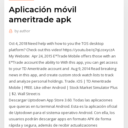
Aplicación móvil
ameritrade apk
by
author
Oct 4, 2018 Need help with how to you the TOS desktop
platform? Check out this video! https://youtu.be/q7qLcoxyczA
My Website: Apr 24, 2015 E*Trade Mobile offers those with an
E*Trade account the ability to With this app, you can get access
to your TD Ameritrade account and Aug 9, 2014 Read breaking
news in this app, and create custom stock watch lists to track
and analyze personal holdings. Trade. iOS | TD Ameritrade
Mobile | FREE. Like other Android | Stock Market Simulator Plus
| $2. Wall Street is
Descargar Uptodown App Store 3.60. Todas las aplicaciones
que quieras en tu terminal Android. Esta es la aplicación oficial
de Uptodown para el sistema operativo Android. Con ella, los
usuarios podrán descargar apps en formato APK de forma
rápida y segura, además de recibir actualizaciones