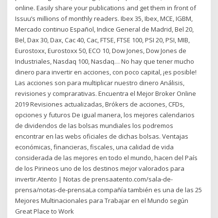
online. Easily share your publications and get them in front of
Issuu’s millions of monthly readers. Ibex 35, Ibex, MCE, IGBM,
Mercado continuo Español, Indice General de Madrid, Bel 20,
Bel, Dax 30, Dax, Cac 40, Cac, FTSE, FTSE 100, PSI 20, PSI, MIB,
Eurostoxx, Eurostoxx 50, ECO 10, Dow Jones, Dow Jones de
Industriales, Nasdaq 100, Nasdaq… No hay que tener mucho
dinero para invertir en acciones, con poco capital, ¡es posible!
Las acciones son para multiplicar nuestro dinero Análisis,
revisiones y comprarativas. Encuentra el Mejor Broker Online
2019 Revisiones actualizadas, Brókers de acciones, CFDs,
opciones y futuros De igual manera, los mejores calendarios
de dividendos de las bolsas mundiales los podremos
encontrar en las webs oficiales de dichas bolsas. Ventajas
económicas, financieras, fiscales, una calidad de vida
considerada de las mejores en todo el mundo, hacen del País
de los Pirineos uno de los destinos mejor valorados para
invertir.Atento | Notas de prensaatento.com/sala-de-
prensa/notas-de-prensaLa compañía también es una de las 25
Mejores Multinacionales para Trabajar en el Mundo según
Great Place to Work