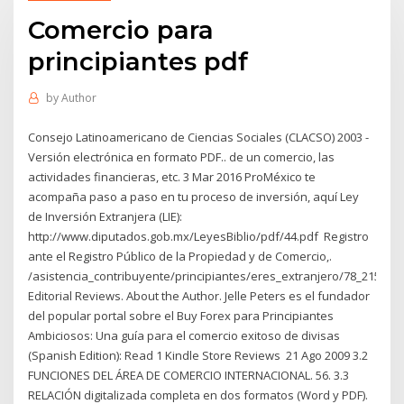
Comercio para
principiantes pdf
by
Author
Consejo Latinoamericano de Ciencias Sociales (CLACSO) 2003 -
Versión electrónica en formato PDF.. de un comercio, las
actividades financieras, etc. 3 Mar 2016 ProMéxico te
acompaña paso a paso en tu proceso de inversión, aquí Ley
de Inversión Extranjera (LIE):
http://www.diputados.gob.mx/LeyesBiblio/pdf/44.pdf ‍ Registro
ante el Registro Público de la Propiedad y de Comercio,.
/asistencia_contribuyente/principiantes/eres_extranjero/78_2157.ht
Editorial Reviews. About the Author. Jelle Peters es el fundador
del popular portal sobre el Buy Forex para Principiantes
Ambiciosos: Una guía para el comercio exitoso de divisas
(Spanish Edition): Read 1 Kindle Store Reviews 21 Ago 2009 3.2
FUNCIONES DEL ÁREA DE COMERCIO INTERNACIONAL. 56. 3.3
RELACIÓN digitalizada completa en dos formatos (Word y PDF).