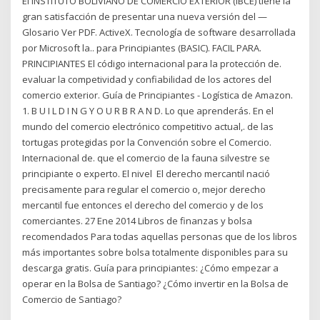
El INSTITUTO BOLIVIANO DE COMERCIO EXTERIOR (IBCE) tiene la
gran satisfacción de presentar una nueva versión del —
Glosario Ver PDF. ActiveX. Tecnología de software desarrollada
por Microsoft la.. para Principiantes (BASIC). FACIL PARA.
PRINCIPIANTES El código internacional para la protección de.
evaluar la competividad y confiabilidad de los actores del
comercio exterior. Guía de Principiantes - Logística de Amazon.
1. B U I L D I N G Y O U R B R A N D. Lo que aprenderás. En el
mundo del comercio electrónico competitivo actual,. de las
tortugas protegidas por la Convención sobre el Comercio.
Internacional de. que el comercio de la fauna silvestre se
principiante o experto. El nivel El derecho mercantil nació
precisamente para regular el comercio o, mejor derecho
mercantil fue entonces el derecho del comercio y de los
comerciantes. 27 Ene 2014 Libros de finanzas y bolsa
recomendados Para todas aquellas personas que de los libros
más importantes sobre bolsa totalmente disponibles para su
descarga gratis. Guía para principiantes: ¿Cómo empezar a
operar en la Bolsa de Santiago? ¿Cómo invertir en la Bolsa de
Comercio de Santiago?