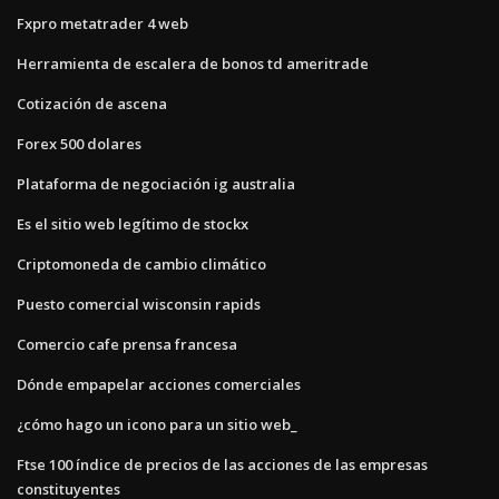
Fxpro metatrader 4 web
Herramienta de escalera de bonos td ameritrade
Cotización de ascena
Forex 500 dolares
Plataforma de negociación ig australia
Es el sitio web legítimo de stockx
Criptomoneda de cambio climático
Puesto comercial wisconsin rapids
Comercio cafe prensa francesa
Dónde empapelar acciones comerciales
¿cómo hago un icono para un sitio web_
Ftse 100 índice de precios de las acciones de las empresas
constituyentes