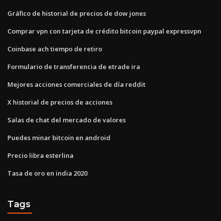
Gráfico de historial de precios de dow jones
Comprar vpn con tarjeta de crédito bitcoin paypal expressvpn
Coinbase ach tiempo de retiro
Formulario de transferencia de etrade ira
Mejores acciones comerciales de día reddit
X historial de precios de acciones
Salas de chat del mercado de valores
Puedes minar bitcoin en android
Precio libra esterlina
Tasa de oro en india 2020
Tags