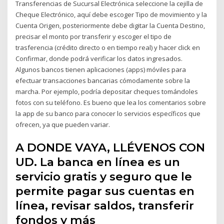
Transferencias de Sucursal Electrónica seleccione la cejilla de
Cheque Electrónico, aquí debe escoger Tipo de movimiento y la
Cuenta Origen, posteriormente debe digitar la Cuenta Destino,
precisar el monto por transferir y escoger el tipo de
trasferencia (crédito directo o en tiempo real) y hacer click en
Confirmar, donde podrá verificar los datos ingresados.
Algunos bancos tienen aplicaciones (apps) móviles para
efectuar transacciones bancarias cómodamente sobre la
marcha. Por ejemplo, podría depositar cheques tomándoles
fotos con su teléfono. Es bueno que lea los comentarios sobre
la app de su banco para conocer lo servicios específicos que
ofrecen, ya que pueden variar.
A DONDE VAYA, LLÉVENOS CON
UD. La banca en línea es un
servicio gratis y seguro que le
permite pagar sus cuentas en
línea, revisar saldos, transferir
fondos y más