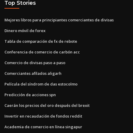
Top Stories
Mejores libros para principiantes comerciantes de divisas
Dinero móvil de forex
Tabla de comparación de fx de rebote
Conferencia de comercio de carbón acc
Comercio de divisas paso a paso
Comerciantes afilados aligarh
Película del síndrom de das estocolmo
Predicción de acciones spn
Caerán los precios del oro después del brexit
Invertir en recaudación de fondos reddit
Academia de comercio en línea singapur