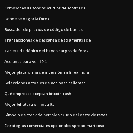
Comisiones de fondos mutuos de scottrade
Donde se negocia forex
Buscador de precios de código de barras
Transacciones de descarga de td ameritrade
Tarjeta de débito del banco cargos de forex
Acciones para ver 10 4
Mejor plataforma de inversión en línea india
Selecciones actuales de acciones calientes
Qué empresas aceptan bitcoin cash
Mejor billetera en línea ltc
Símbolo de stock de petróleo crudo del oeste de texas
Estrategias comerciales opcionales spread mariposa