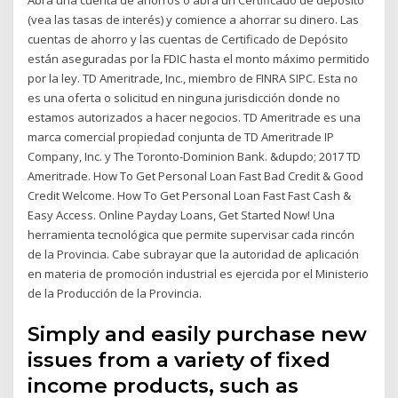
Abra una cuenta de ahorros o abra un Certificado de depósito
(vea las tasas de interés) y comience a ahorrar su dinero. Las
cuentas de ahorro y las cuentas de Certificado de Depósito
están aseguradas por la FDIC hasta el monto máximo permitido
por la ley. TD Ameritrade, Inc., miembro de FINRA SIPC. Esta no
es una oferta o solicitud en ninguna jurisdicción donde no
estamos autorizados a hacer negocios. TD Ameritrade es una
marca comercial propiedad conjunta de TD Ameritrade IP
Company, Inc. y The Toronto-Dominion Bank. &dupdo; 2017 TD
Ameritrade. How To Get Personal Loan Fast Bad Credit & Good
Credit Welcome. How To Get Personal Loan Fast Fast Cash &
Easy Access. Online Payday Loans, Get Started Now! Una
herramienta tecnológica que permite supervisar cada rincón
de la Provincia. Cabe subrayar que la autoridad de aplicación
en materia de promoción industrial es ejercida por el Ministerio
de la Producción de la Provincia.
Simply and easily purchase new
issues from a variety of fixed
income products, such as