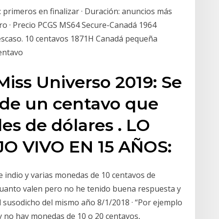
 primeros en finalizar · Duración: anuncios más
mero · Precio PCGS MS64 Secure-Canadá 1964
U escaso. 10 centavos 1871H Canadá pequeña
centavo
iss Universo 2019: Se
de un centavo que
es de dólares . LO
O VIVO EN 15 AÑOS:
 indio y varias monedas de 10 centavos de
cuanto valen pero no he tenido buena respuesta y
l susodicho del mismo año 8/1/2018 · “Por ejemplo
s y no hay monedas de 10 o 20 centavos,