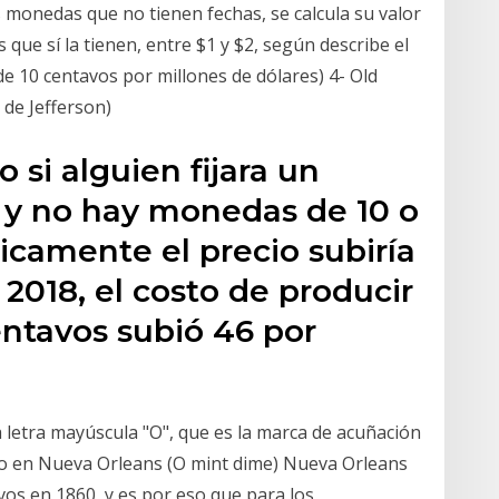
 monedas que no tienen fechas, se calcula su valor
 que sí la tienen, entre $1 y $2, según describe el
e 10 centavos por millones de dólares) 4- Old
 de Jefferson)
o si alguien fijara un
s y no hay monedas de 10 o
icamente el precio subiría
l 2018, el costo de producir
ntavos subió 46 por
 letra mayúscula "O", que es la marca de acuñación
o en Nueva Orleans (O mint dime) Nueva Orleans
s en 1860, y es por eso que para los