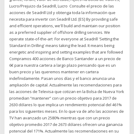
Lucro/Prejuizo da Seadrill, Lucro Consulte el precio de las
acciones de Seadrill Ltd y obtenga toda la información que
necesita para invertir con Seadrill Ltd. [ES] By providing safe
and efficient operations, we'll build and maintain our position
as a preferred supplier of offshore drilling services. We
operate state-of-the-art For everyone at Seadrill 'Setting the
Standard in Drilling' means taking the lead. It means being
energetic and inspiring and setting examples that are followed
Compramos 400 acciones de Banco Santander a un precio de
6€ para nuestra cartera a largo plazo pensando que es un
buen precio y las queremos mantener en cartera
indefinidamente. Pasan unos días y el banco anuncia una
ampliación de capital. Actualmente las recomendaciones para
las acciones de Televisa que cotizan en la Bolsa de Nueva York
promedian “mantener” con un precio objetivo para 2017 de
2630 dólares lo que implica un rendimiento potencial del 461%
para los siguientes meses. En lo que va de año las acciones de
TV han avanzado un 2580% mientras que con un precio
objetivo promedio 2017 de 2673 dólares ofrecen una ganancia
potencial del 171%. Actualmente las recomendaciones en su