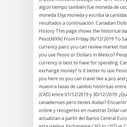
algún tiempo también fue moneda de uso 
moneda Elija moneda y escriba la cantidad
resultados a continuación. Canadian Do
History This page shows the historical d
Peso(MXN) From Friday 06/12/2019 To Satu
currency pairs you can review market hist
you use Pesos or Dollars in Mexico? Peop
currency is best to have for spending. Ca
exchange money? Is it better to use Pesos
you here so you can travel like a pro and
muestra tasas de cambio históricas entre
(CAD) entre 01/12/2019 y 30/12/2019. ¿Q
canadienses pero tienes dudas? Encuent
online y recogerlos en nuestras Dólar ca
actualizan a partir del Banco Central Eu
esta página. Exchanging CAD to USD vs CA