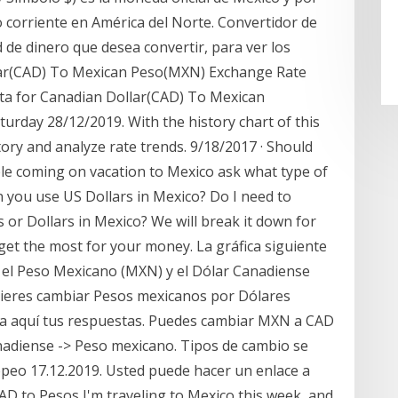
corriente en América del Norte. Convertidor de
 de dinero que desea convertir, para ver los
llar(CAD) To Mexican Peso(MXN) Exchange Rate
ata for Canadian Dollar(CAD) To Mexican
rday 28/12/2019. With the history chart of this
ory and analyze rate trends. 9/18/2017 · Should
le coming on vacation to Mexico ask what type of
n you use US Dollars in Mexico? Do I need to
 or Dollars in Mexico? We will break it down for
 get the most for your money. La gráfica siguiente
 el Peso Mexicano (MXN) y el Dólar Canadiense
uieres cambiar Pesos mexicanos por Dólares
ra aquí tus respuestas. Puedes cambiar MXN a CAD
nadiense -> Peso mexicano. Tipos de cambio se
ropeo 17.12.2019. Usted puede hacer un enlace a
D to Pesos I'm traveling to Mexico this week, and