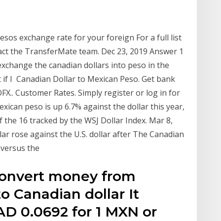
sos exchange rate for your foreign For a full list
ntact the TransferMate team. Dec 23, 2019 Answer 1
exchange the canadian dollars into peso in the
not if I Canadian Dollar to Mexican Peso. Get bank
X.. Customer Rates. Simply register or log in for
ican peso is up 6.7% against the dollar this year,
 the 16 tracked by the WSJ Dollar Index. Mar 8,
r rose against the U.S. dollar after The Canadian
r versus the
 convert money from
o Canadian dollar It
AD 0.0692 for 1 MXN or