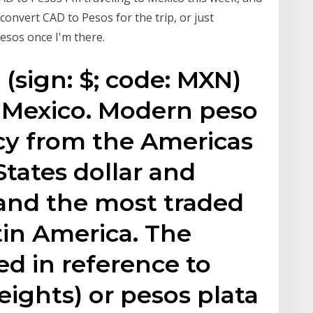
convert CAD to Pesos for the trip, or just
sos once I'm there.
(sign: $; code: MXN)
f Mexico. Modern peso
cy from the Americas
States dollar and
 and the most traded
in America. The
ed in reference to
eights) or pesos plata